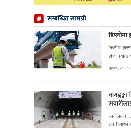
सम्बन्धित सामग्री
डिप्लोमा इ
डिप्लोमा इन्जि
इन्जिनियरिङ प
बुधबार, साउन २
नागढुङ्गा
सवारीलाई 
आयोजनाका उपन
सवारीसाधनका ल