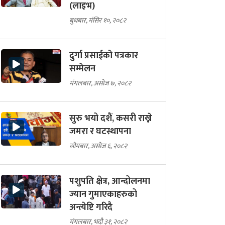
(लाइभ)
बुधबार, मंसिर १०, २०८२
दुर्गा प्रसाईको पत्रकार
सम्मेलन
मंगलबार, असोज ७, २०८२
सुरु भयो दशैं, कसरी राख्ने
जमरा र घटस्थापना
सोमबार, असोज ६, २०८२
पशुपति क्षेत्र, आन्दोलनमा
ज्यान गुमाएकाहरुको
अन्त्येष्टि गरिदै
मंगलबार, भदौ ३१, २०८२