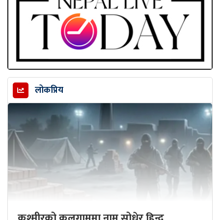
लोकप्रिय
कश्मीरको कुलगाममा नाम सोधेर हिन्दू