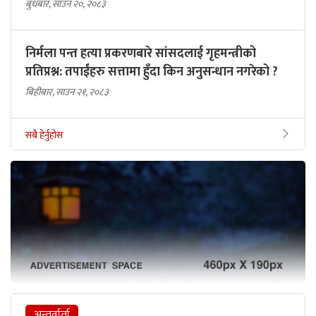
बुधबार, साउन २०, २०८३
निर्मला पन्त हत्या प्रकरणबारे सांसदलाई गृहमन्त्रीको
प्रतिप्रश्न: तपाईंहरु सत्तामा हुँदा किन अनुसन्धान नगरेको ?
बिहीबार, साउन २१, २०८३
सबै हेर्नुहोस
अन्तर्वार्ता