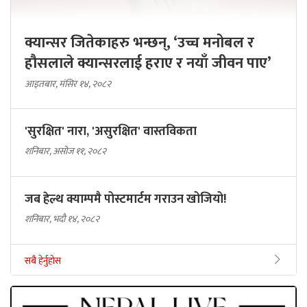
क्यान्सर जितेकाहरु भन्छन्, ‘उच्च मनोबल र
हौसलाले क्यान्सरलाई हराए र नयाँ जीवन पाए’
आइतबार, मंसिर १४, २०८२
'सुरक्षित' नारा, 'असुरक्षित' वास्तविकता
शनिबार, असोज ११, २०८२
जब हेल्थ क्याम्पमै पोस्टमार्टम गराउन खोजियो!
शनिबार, भदौ १४, २०८२
सबै हेर्नुहोस