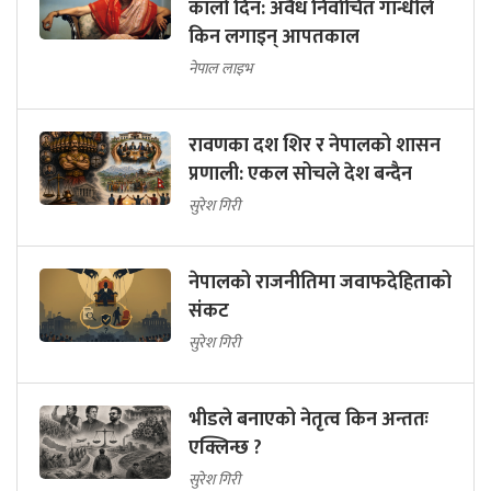
कालो दिन: अवैध निर्वाचित गान्धीले
किन लगाइन् आपतकाल
नेपाल लाइभ
रावणका दश शिर र नेपालको शासन
प्रणाली: एकल सोचले देश बन्दैन
सुरेश गिरी
नेपालको राजनीतिमा जवाफदेहिताको
संकट
सुरेश गिरी
भीडले बनाएको नेतृत्व किन अन्ततः
एक्लिन्छ ?
सुरेश गिरी