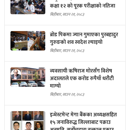
कक्षा १२ को पूरक परीक्षाको नतिजा
बिहीबार, साउन २१, २०८३
ब्रोड पिकमा ज्यान गुमाएका पुरबहादुर
गुरुङको शव स्वदेश ल्याइयो
बिहीबार, साउन २१, २०८३
व्यवसायी ऋषिराज मोरसँग विशेष
अदालतले एक करोड रुपैयाँ धरौटी
माग्यो
बिहीबार, साउन २१, २०८३
इन्भेस्टमेन्ट मेगा बैंकका अध्यक्षसहित
१५ जनाविरुद्ध जिल्लाबाट पक्राउ