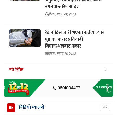
अनुमति, सर्वोचद्वारा तत्काल पक्राउ
नगर्न अन्तरिम आदेश
बिहीबार, साउन २१, २०८३
रेड नोटिस जारी भएका कर्तव्य ज्यान
मुद्दाका फरार प्रतिवादी
विमानस्थलबाट पक्राउ
बिहीबार, साउन २१, २०८३
सबै हेर्नुहोस
भिडियो ग्यालरी
सबै