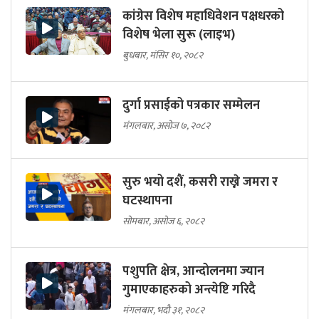
कांग्रेस विशेष महाधिवेशन पक्षधरको
विशेष भेला सुरू (लाइभ)
बुधबार, मंसिर १०, २०८२
दुर्गा प्रसाईको पत्रकार सम्मेलन
मंगलबार, असोज ७, २०८२
सुरु भयो दशैं, कसरी राख्ने जमरा र
घटस्थापना
सोमबार, असोज ६, २०८२
पशुपति क्षेत्र, आन्दोलनमा ज्यान
गुमाएकाहरुको अन्त्येष्टि गरिदै
मंगलबार, भदौ ३१, २०८२