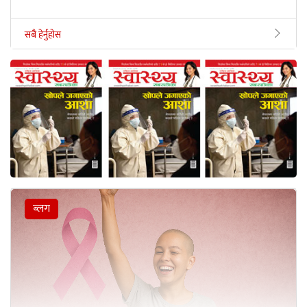
सबै हेर्नुहोस
ब्लग