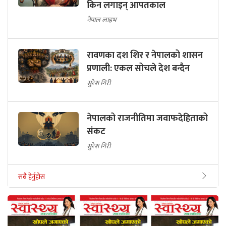
किन लगाइन् आपतकाल
नेपाल लाइभ
रावणका दश शिर र नेपालको शासन
प्रणाली: एकल सोचले देश बन्दैन
सुरेश गिरी
नेपालको राजनीतिमा जवाफदेहिताको
संकट
सुरेश गिरी
सबै हेर्नुहोस