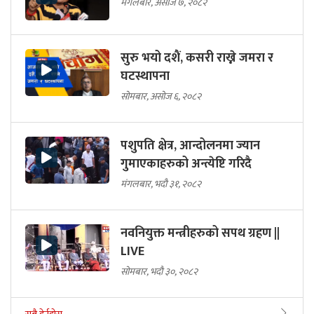
मंगलबार, असोज ७, २०८२
सुरु भयो दशैं, कसरी राख्ने जमरा र
घटस्थापना
सोमबार, असोज ६, २०८२
पशुपति क्षेत्र, आन्दोलनमा ज्यान
गुमाएकाहरुको अन्त्येष्टि गरिदै
मंगलबार, भदौ ३१, २०८२
नवनियुक्त मन्त्रीहरुको सपथ ग्रहण ||
LIVE
सोमबार, भदौ ३०, २०८२