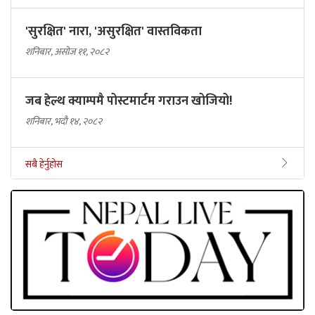
'सुरक्षित' नारा, 'असुरक्षित' वास्तविकता
शनिबार, असोज ११, २०८२
जब हेल्थ क्याम्पमै पोस्टमार्टम गराउन खोजियो!
शनिबार, भदौ १४, २०८२
सबै हेर्नुहोस