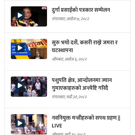
दुर्गा प्रसाईको पत्रकार सम्मेलन
मंगलबार, असोज ७, २०८२
सुरु भयो दशैं, कसरी राख्ने जमरा र
घटस्थापना
सोमबार, असोज ६, २०८२
पशुपति क्षेत्र, आन्दोलनमा ज्यान
गुमाएकाहरुको अन्त्येष्टि गरिदै
मंगलबार, भदौ ३१, २०८२
नवनियुक्त मन्त्रीहरुको सपथ ग्रहण ||
LIVE
सोमबार, भदौ ३०, २०८२