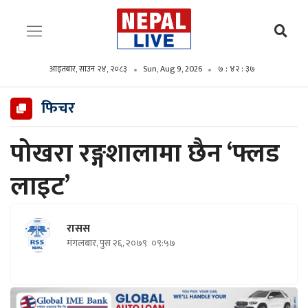
आइतबार, साउन २४, २०८३
Sun, Aug 9, 2026
७ : ४२ : ३८
फिचर
पोखरा रङ्गशालामा छैन ‘फ्लड
लाइट’
रासस
मंगलबार, पुस २६, २०७९
०९:५७