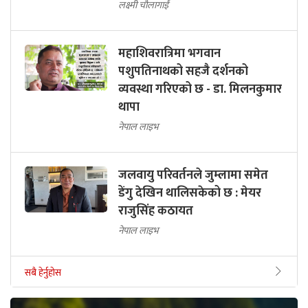
लक्ष्मी चौलागाईं
महाशिवरात्रिमा भगवान
पशुपतिनाथको सहजै दर्शनको
व्यवस्था गरिएको छ - डा. मिलनकुमार
थापा
नेपाल लाइभ
जलवायु परिवर्तनले जुम्लामा समेत
डेंगु देखिन थालिसकेको छ : मेयर
राजुसिंह कठायत
नेपाल लाइभ
सबै हेर्नुहोस