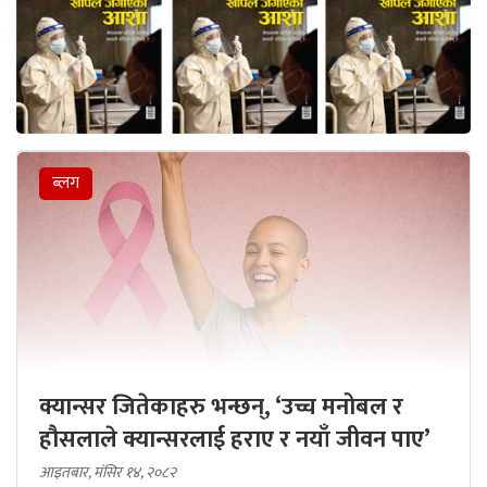
ब्लग
क्यान्सर जितेकाहरु भन्छन्, ‘उच्च मनोबल र
हौसलाले क्यान्सरलाई हराए र नयाँ जीवन पाए’
आइतबार, मंसिर १४, २०८२