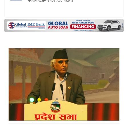
मंगलबार, असार १, २०७८
१८:१४