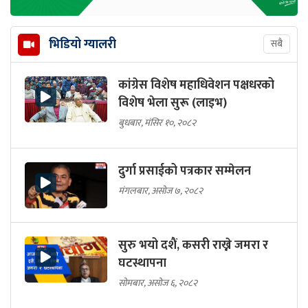
भिडियो ग्यालरी
सबै
कांग्रेस विशेष महाधिवेशन पक्षधरको
विशेष भेला सुरू (लाइभ)
बुधबार, मंसिर १०, २०८२
दुर्गा प्रसाईको पत्रकार सम्मेलन
मंगलबार, असोज ७, २०८२
सुरु भयो दशैं, कसरी राख्ने जमरा र
घटस्थापना
सोमबार, असोज ६, २०८२