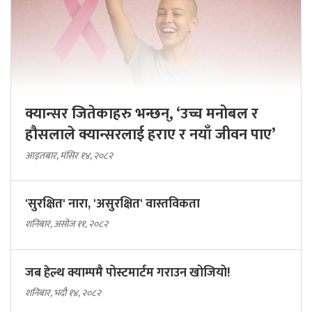
क्यान्सर जितेकाहरु भन्छन्, ‘उच्च मनोबल र
हौसलाले क्यान्सरलाई हराए र नयाँ जीवन पाए’
आइतबार, मंसिर १४, २०८२
'सुरक्षित' नारा, 'असुरक्षित' वास्तविकता
शनिबार, असोज ११, २०८२
जब हेल्थ क्याम्पमै पोस्टमार्टम गराउन खोजियो!
शनिबार, भदौ १४, २०८२