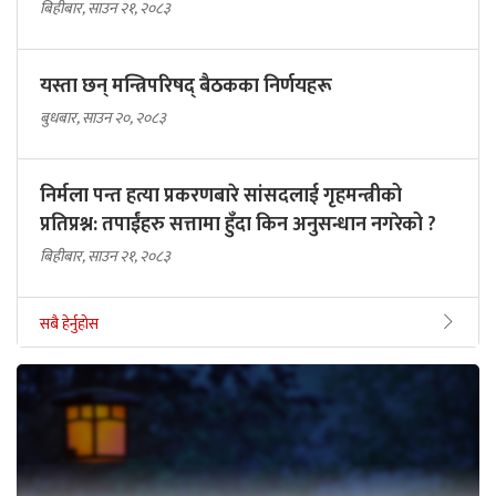
बिहीबार, साउन २१, २०८३
यस्ता छन् मन्त्रिपरिषद् बैठकका निर्णयहरू
बुधबार, साउन २०, २०८३
निर्मला पन्त हत्या प्रकरणबारे सांसदलाई गृहमन्त्रीको
प्रतिप्रश्न: तपाईंहरु सत्तामा हुँदा किन अनुसन्धान नगरेको ?
बिहीबार, साउन २१, २०८३
सबै हेर्नुहोस