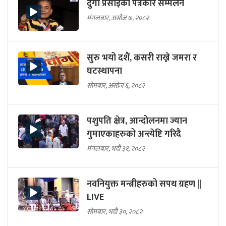
दुर्गा प्रसाईको पत्रकार सम्मेलन
मंगलबार, असोज ७, २०८२
सुरु भयो दशैं, कसरी राख्ने जमरा र
घटस्थापना
सोमबार, असोज ६, २०८२
पशुपति क्षेत्र, आन्दोलनमा ज्यान
गुमाएकाहरुको अन्त्येष्टि गरिदै
मंगलबार, भदौ ३१, २०८२
नवनियुक्त मन्त्रीहरुको सपथ ग्रहण ||
LIVE
सोमबार, भदौ ३०, २०८२