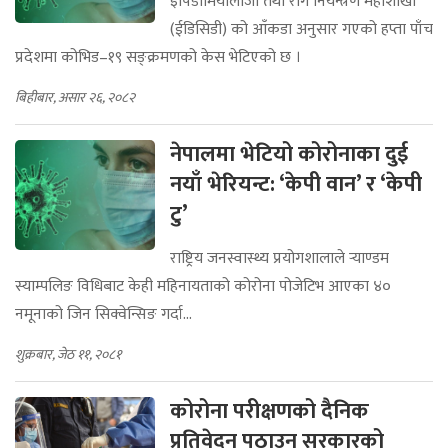
इपिडीमियोलोजी तथा रोग नियन्त्रण महाशाखा
(ईडिसिडी) को आँकडा अनुसार गएको हप्ता पाँच
प्रदेशमा कोभिड–१९ सङ्क्रमणको केस भेटिएको छ ।
बिहीबार, असार २६, २०८२
नेपालमा भेटियो कोरोनाका दुई
नयाँ भेरियन्ट: ‘केपी वान’ र ‘केपी
टु’
राष्ट्रिय जनस्वास्थ्य प्रयोगशालाले र्‍याण्डम
स्याम्पलिङ विधिबाट केही महिनायताको कोरोना पोजेटिभ आएका ४०
नमूनाको जिन सिक्वेन्सिङ गर्दा...
शुक्रबार, जेठ ११, २०८१
कोरोना परीक्षणको दैनिक
प्रतिवेदन पठाउन सरकारको