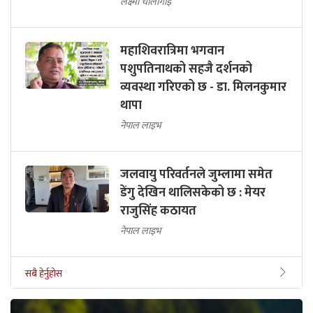
लक्ष्मी चौलागाईं
महाशिवरात्रिमा भगवान
पशुपतिनाथको सहजै दर्शनको
व्यवस्था गरिएको छ - डा. मिलनकुमार
थापा
नेपाल लाइभ
जलवायु परिवर्तनले जुम्लामा समेत
डेंगु देखिन थालिसकेको छ : मेयर
राजुसिंह कठायत
नेपाल लाइभ
सबै हेर्नुहोस