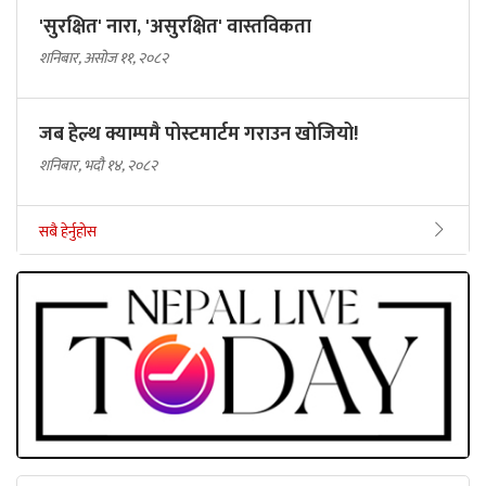
'सुरक्षित' नारा, 'असुरक्षित' वास्तविकता
शनिबार, असोज ११, २०८२
जब हेल्थ क्याम्पमै पोस्टमार्टम गराउन खोजियो!
शनिबार, भदौ १४, २०८२
सबै हेर्नुहोस