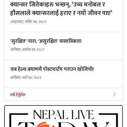
क्यान्सर जितेकाहरु भन्छन्, ‘उच्च मनोबल र
हौसलाले क्यान्सरलाई हराए र नयाँ जीवन पाए’
आइतबार, मंसिर १४, २०८२
'सुरक्षित' नारा, 'असुरक्षित' वास्तविकता
शनिबार, असोज ११, २०८२
जब हेल्थ क्याम्पमै पोस्टमार्टम गराउन खोजियो!
शनिबार, भदौ १४, २०८२
सबै हेर्नुहोस