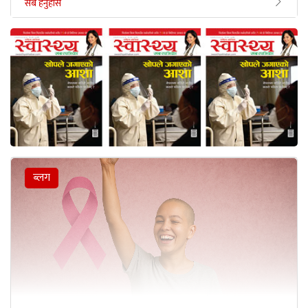
सबै हेर्नुहोस
ब्लग