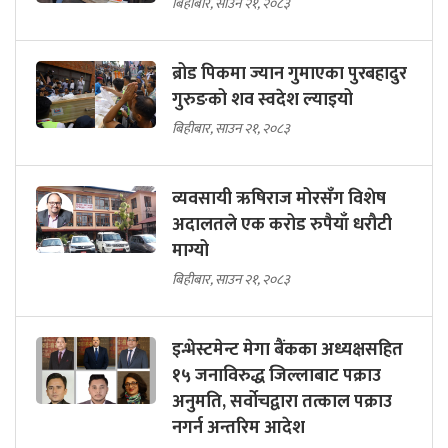
बिहीबार, साउन २१, २०८३
ब्रोड पिकमा ज्यान गुमाएका पुरबहादुर
गुरुङको शव स्वदेश ल्याइयो
बिहीबार, साउन २१, २०८३
व्यवसायी ऋषिराज मोरसँग विशेष
अदालतले एक करोड रुपैयाँ धरौटी
माग्यो
बिहीबार, साउन २१, २०८३
इन्भेस्टमेन्ट मेगा बैंकका अध्यक्षसहित
१५ जनाविरुद्ध जिल्लाबाट पक्राउ
अनुमति, सर्वोचद्वारा तत्काल पक्राउ
नगर्न अन्तरिम आदेश