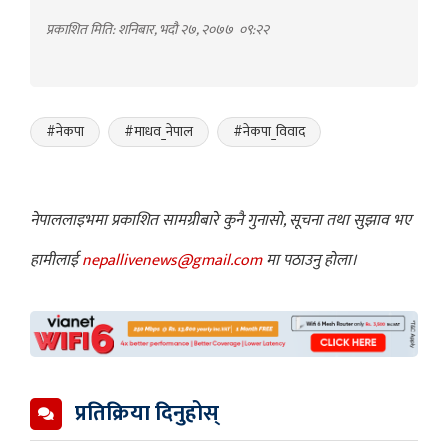
प्रकाशित मिति: शनिबार, भदौ २७, २०७७
०९:२२
#नेकपा
#माधव_नेपाल
#नेकपा_विवाद
नेपाललाइभमा प्रकाशित सामग्रीबारे कुनै गुनासो, सूचना तथा सुझाव भए
हामीलाई
nepallivenews@gmail.com
मा पठाउनु होला।
प्रतिक्रिया दिनुहोस्