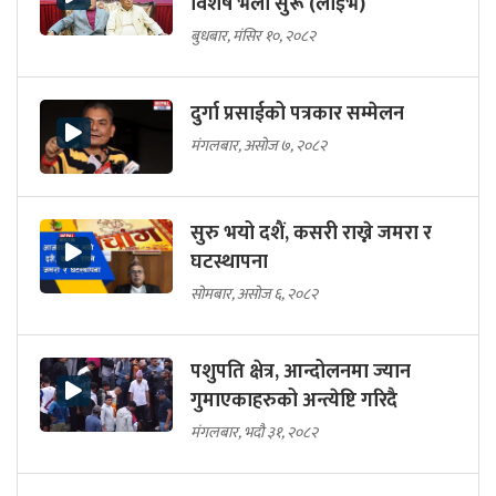
विशेष भेला सुरू (लाइभ)
बुधबार, मंसिर १०, २०८२
दुर्गा प्रसाईको पत्रकार सम्मेलन
मंगलबार, असोज ७, २०८२
सुरु भयो दशैं, कसरी राख्ने जमरा र
घटस्थापना
सोमबार, असोज ६, २०८२
पशुपति क्षेत्र, आन्दोलनमा ज्यान
गुमाएकाहरुको अन्त्येष्टि गरिदै
मंगलबार, भदौ ३१, २०८२