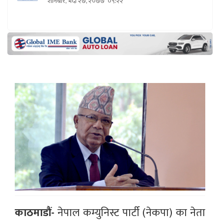
शनिबार, भदौ २७, २०७७
०९:२२
काठमाडौं-
नेपाल कम्युनिस्ट पार्टी (नेकपा) का नेता