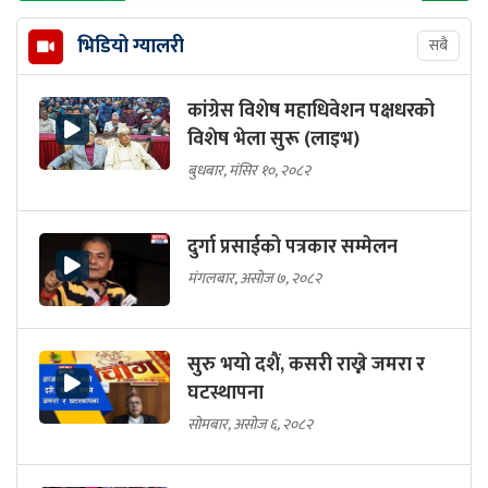
भिडियो ग्यालरी
सबै
कांग्रेस विशेष महाधिवेशन पक्षधरको
विशेष भेला सुरू (लाइभ)
बुधबार, मंसिर १०, २०८२
दुर्गा प्रसाईको पत्रकार सम्मेलन
मंगलबार, असोज ७, २०८२
सुरु भयो दशैं, कसरी राख्ने जमरा र
घटस्थापना
सोमबार, असोज ६, २०८२