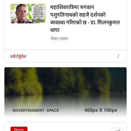
महाशिवरात्रिमा भगवान
पशुपतिनाथको सहजै दर्शनको
व्यवस्था गरिएको छ - डा. मिलनकुमार
थापा
नेपाल लाइभ
सबै हेर्नुहोस
विचार