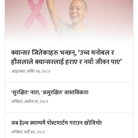
क्यान्सर जितेकाहरु भन्छन्, ‘उच्च मनोबल र
हौसलाले क्यान्सरलाई हराए र नयाँ जीवन पाए’
आइतबार, मंसिर १४, २०८२
'सुरक्षित' नारा, 'असुरक्षित' वास्तविकता
शनिबार, असोज ११, २०८२
जब हेल्थ क्याम्पमै पोस्टमार्टम गराउन खोजियो!
शनिबार, भदौ १४, २०८२