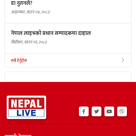
डा नुतनले?
आइतबार, साउन २४, २०८३
नेपाल लाइभको प्रधान सम्पादकमा दाहाल
बिहीबार, साउन २१, २०८३
सबै हेर्नुहोस