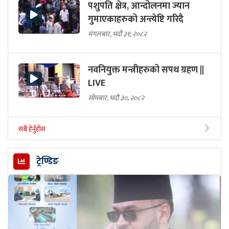
पशुपति क्षेत्र, आन्दोलनमा ज्यान
गुमाएकाहरुको अन्त्येष्टि गरिदै
मंगलबार, भदौ ३१, २०८२
नवनियुक्त मन्त्रीहरुको सपथ ग्रहण ||
LIVE
सोमबार, भदौ ३०, २०८२
सबै हेर्नुहोस
ट्रेण्डिङ