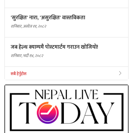
'सुरक्षित' नारा, 'असुरक्षित' वास्तविकता
शनिबार, असोज ११, २०८२
जब हेल्थ क्याम्पमै पोस्टमार्टम गराउन खोजियो!
शनिबार, भदौ १४, २०८२
सबै हेर्नुहोस