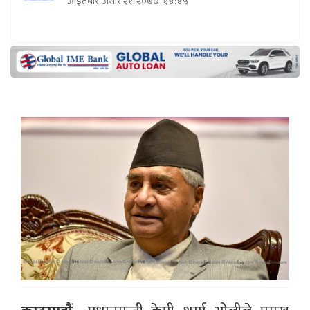
आइतबार, असार २१, २०७७
१४:४५