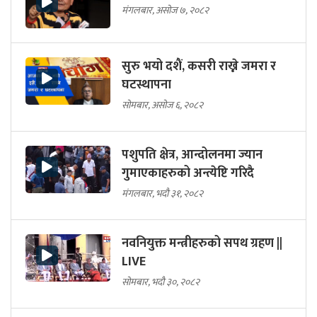
मंगलबार, असोज ७, २०८२
सुरु भयो दशैं, कसरी राख्ने जमरा र
घटस्थापना
सोमबार, असोज ६, २०८२
पशुपति क्षेत्र, आन्दोलनमा ज्यान
गुमाएकाहरुको अन्त्येष्टि गरिदै
मंगलबार, भदौ ३१, २०८२
नवनियुक्त मन्त्रीहरुको सपथ ग्रहण ||
LIVE
सोमबार, भदौ ३०, २०८२