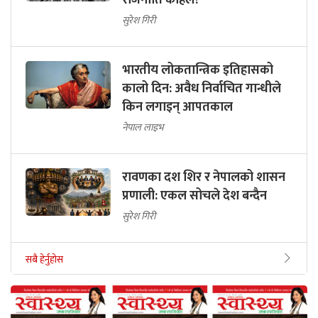
राजनीति कहिले?
सुरेश गिरी
भारतीय लोकतान्त्रिक इतिहासको
कालो दिन: अवैध निर्वाचित गान्धीले
किन लगाइन् आपतकाल
नेपाल लाइभ
रावणका दश शिर र नेपालको शासन
प्रणाली: एकल सोचले देश बन्दैन
सुरेश गिरी
सबै हेर्नुहोस