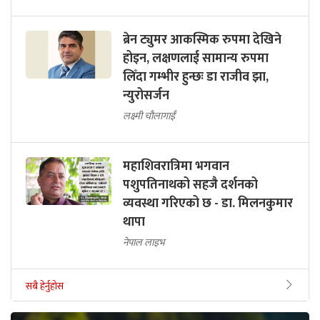
ब्रेन ट्युमर आकस्मिक रुपमा देखिने
होइन, लक्षणलाई सामान्य रुपमा
लिँदा गम्भीर हुन्छः डा राजीव झा,
न्युरोसर्जन
लक्ष्मी चौलागाईं
महाशिवरात्रिमा भगवान
पशुपतिनाथको सहजै दर्शनको
व्यवस्था गरिएको छ - डा. मिलनकुमार
थापा
नेपाल लाइभ
सबै हेर्नुहोस