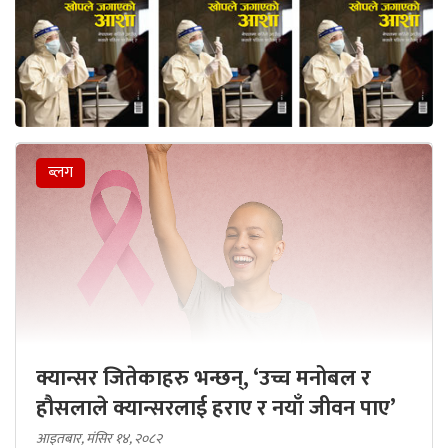
ब्लग
क्यान्सर जितेकाहरु भन्छन्, ‘उच्च मनोबल र
हौसलाले क्यान्सरलाई हराए र नयाँ जीवन पाए’
आइतबार, मंसिर १४, २०८२