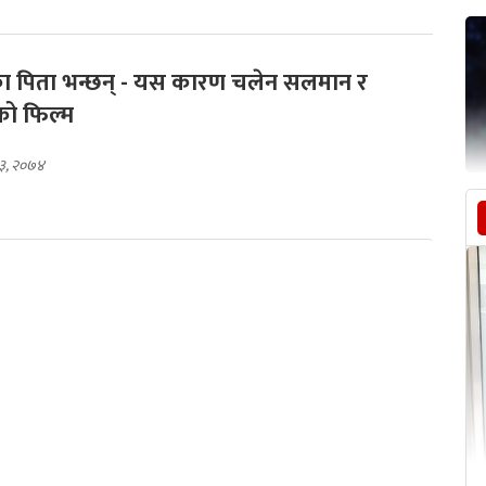
 पिता भन्छन् - यस कारण चलेन सलमान र
ो फिल्म
१३, २०७४