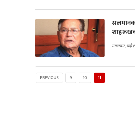
सलमानका
शाहरूखक
मंगलबार, भदौ 
PREVIOUS
9
10
11