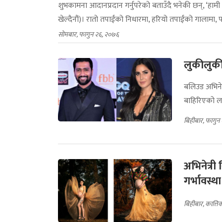
शुभकामना आदानप्रदान गर्नुपरेको बताउँदै भनेकी छन्, ‘हामी
खेल्दैनौं)। रातो तपाईंको निधारमा, हरियो तपाईंको गालामा, प
सोमबार, फागुन २६, २०७६
लुकीलुकी
बलिउड अभिने
बाहिरिएको लाम
बिहीबार, फागुन
अभिनेत्री 
गर्भावस्थ
बिहीबार, कात्त