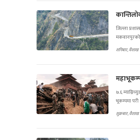
कान्तिल
जिल्ला प्रशा
मकवानपुरको ब
शनिबार, वैशाख 
महाभूकम्प
७.६ म्याग्नि
भूकम्पमा परी
शुक्रबार, वैशाख