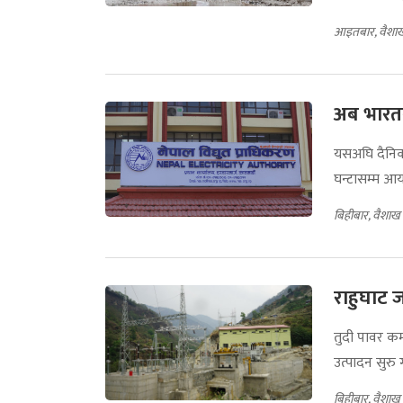
आइतबार, वैशाख
अब भारतब
यसअघि दैनिक
घन्टासम्म आय
बिहीबार, वैशाख
राहुघाट ज
तुदी पावर कम
उत्पादन सुरु
बिहीबार, वैशाख