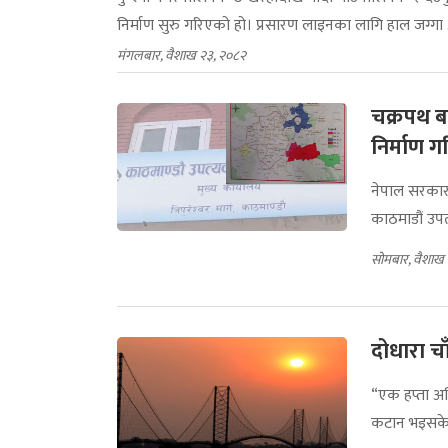
निर्माण सुरु गरिएको हो। प्रसारण लाइनका लागि हाल जग्ग
मंगलबार, वैशाख २३, २०८२
चक्रपथ बा
निर्माण गर
नेपाल सरकार
काठमाडौं उपत
सोमबार, वैशाख
दोधारा चा
“एक हप्ता अ
कटान भइसकेका