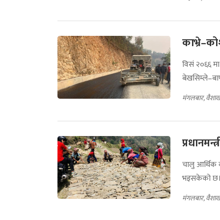
काभ्रे–को
विसं २०६६ मा
बेखसिम्ले–ब
मंगलबार, वैशा
प्रधानमन्त
चालु आर्थिक 
भइसकेको छ। 
मंगलबार, वैशा