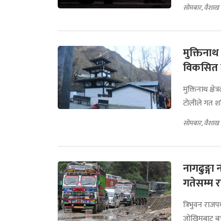
सोमबार, वैशाख
मुक्तिनाथ 
विकसित 
मुक्तिनाथ क्ष
टोलीले गत शन
सोमबार, वैशाख
नागढुङ्ग
गतेसम्म र
त्रिभुवन राजप
जोखिमबाट बच्