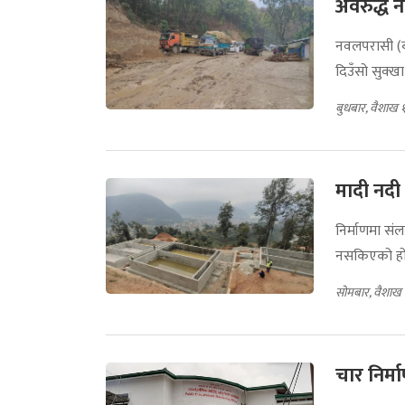
अवरुद्ध
नवलपरासी (बर्द
दिउँसो सुक्
बुधबार, वैशाख 
मादी नदी
निर्माणमा सं
नसकिएको ह
सोमबार, वैशाख
चार निर्