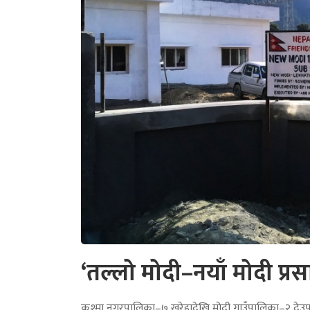
‘तल्लो मोदी–नयाँ मोदी प्र
कुश्मा नगरपालिका–७ खरेहादेखि मोदी गाउँपालिका–२ देउपुर