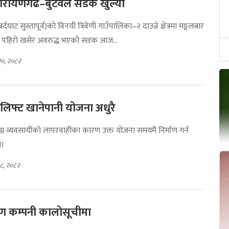
 नारायणगढ–बुटवल सडक खुल्यो
घाट सुस्तापूर्व)को विनयी त्रिवेणी गाउँपालिका–२ दाउन्ने क्षेत्रमा मङ्गलबार
खा पहिरो खसेर अवरुद्ध भएको सडक आज...
१०, २०८२
 लिफ्ट खानेपानी योजना अधुरै
लग्न व्यवसायीको लापरवाहीका कारण उक्त योजना समयमै निर्माण गर्न
ो।
 ८, २०८२
माण कम्पनी कालोसूचीमा